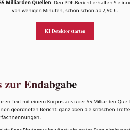
65 Milliarden Quellen
. Den PDF-Bericht erhalten Sie in
von wenigen Minuten, schon schon ab 2,90 €.
KI Detektor starten
is zur Endabgabe
Ihren Text mit einem Korpus aus über 65 Milliarden Quel
inen geordneten Bericht: ganz oben die kritischen Tref
ehrfachnennungen.
istufiger Rhythmus bewährt: ein erster Scan direkt nac