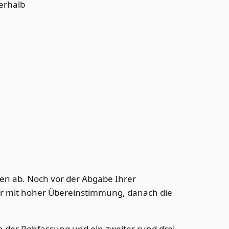
nerhalb
len ab. Noch vor der Abgabe Ihrer
fer mit hoher Übereinstimmung, danach die
h der Rohfassung und ein zweiter rund drei