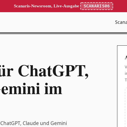
Scanaris-Newsroom, Live-Ausgabe
SCANARIS06
Scana
A
ür ChatGPT,
V
i
emini im
T
er ChatGPT, Claude und Gemini