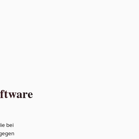
oftware
ie bei
 gegen