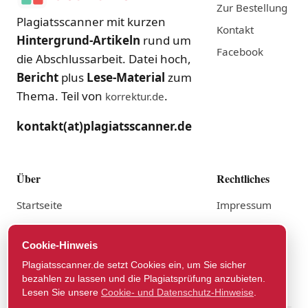
Zur Bestellung
Plagiatsscanner mit kurzen
Kontakt
Hintergrund-Artikeln
rund um
Facebook
die Abschlussarbeit. Datei hoch,
Bericht
plus
Lese-Material
zum
Thema. Teil von
.
korrektur.de
kontakt(at)plagiatsscanner.de
Über
Rechtliches
Startseite
Impressum
Anbieter
Datenschutz
Cookie-Hinweis
AGB lesen
Plagiatsscanner.de setzt Cookies ein, um Sie sicher
Widerruf
bezahlen zu lassen und die Plagiatsprüfung anzubieten.
Lesen Sie unsere
Cookie- und Datenschutz-Hinweise
.