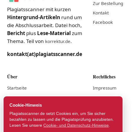
Zur Bestellung
Plagiatsscanner mit kurzen
Kontakt
Hintergrund-Artikeln
rund um
Facebook
die Abschlussarbeit. Datei hoch,
Bericht
plus
Lese-Material
zum
Thema. Teil von
.
korrektur.de
kontakt(at)plagiatsscanner.de
Über
Rechtliches
Startseite
Impressum
Anbieter
Datenschutz
Cookie-Hinweis
AGB lesen
Plagiatsscanner.de setzt Cookies ein, um Sie sicher
Widerruf
bezahlen zu lassen und die Plagiatsprüfung anzubieten.
Lesen Sie unsere
Cookie- und Datenschutz-Hinweise
.