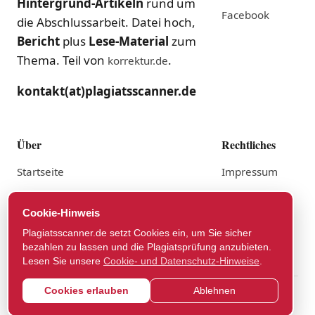
Hintergrund-Artikeln
rund um
Facebook
die Abschlussarbeit. Datei hoch,
Bericht
plus
Lese-Material
zum
Thema. Teil von
.
korrektur.de
kontakt(at)plagiatsscanner.de
Über
Rechtliches
Startseite
Impressum
Anbieter
Datenschutz
Cookie-Hinweis
AGB lesen
Plagiatsscanner.de setzt Cookies ein, um Sie sicher
Widerruf
bezahlen zu lassen und die Plagiatsprüfung anzubieten.
Lesen Sie unsere
Cookie- und Datenschutz-Hinweise
.
Cookies erlauben
Ablehnen
Teil von korrektur.de
© 2026 plagiatsscanner.de,